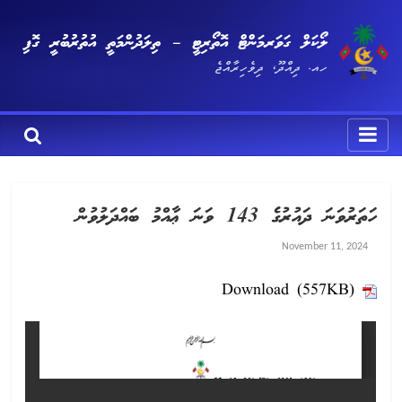
ލޯކަލް ގަވަރމަންޓް އޮތޯރިޓީ – ތިލަދުންމަތީ އުތުރުބުރީ ގޮފި
ހއ. ދިއްދޫ، ދިވެހިރާއްޖެ
ހަތަރުވަނަ ދައުރުގެ 143 ވަނަ ޢާއްމު ބައްދަލުވުން
November 11, 2024
Download (557KB)