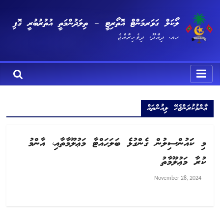
ލޯކަލް ގަވަރމަންޓް އޮތޯރިޓީ – ތިލަދުންމަތީ އުތުރުބުރީ ގޮފި
ހއ. ދިއްދޫ، ދިވެހިރާއްޖެ
ޢާންމުކުރަންޖެހޭ ލިއުންތައް
މި ކަައުންސިލުން ގެންގުޅެ ބަލަހައްޓާ މަޢުލޫމާތާއި، އާންމު
ކުރާ މަޢުލޫމާތު
November 28, 2024