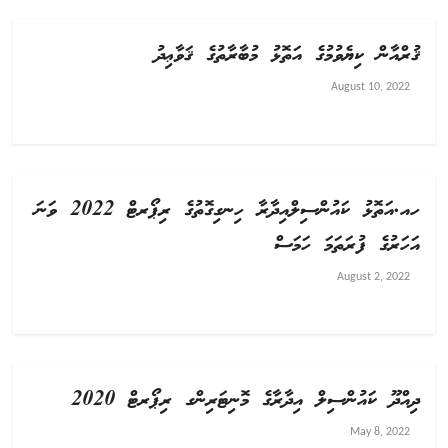
ޤުރްއާން ކިޔެވުމުގެ އަތޮޅު މުބާރާތުގެ ޤަވާޢިދު
August 10, 2022
ހއ.އަތޮޅު ކައުންސިލްއިދާރާ ހިނގިގޮތުގެ ރިޕޯރޓް 2022 ވަނަ
އަހަރުގެ ފުރަތަމަ ހަމަސް
August 2, 2022
ދިއްދޫ ކައުންސިލް އިދާރާގެ މޮނިޓަރިންގ ރިޕޯރޓް 2020
May 8, 2022