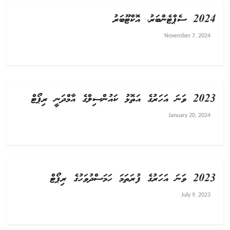
2024 ސެޕްޓެންބަރު، އޮކްޓޫބަރު
November 7, 2024
2023 ވަނަ އަހަރުގެ އަތޮޅު ކައުންސިލްގެ އާމްދަނީ ރިޕޯޓް
January 20, 2024
2023 ވަނަ އަހަރުގެ ފުރަތަމަ ހަމަސްދުވަހުގެ ރިޕޯޓް
July 9, 2023