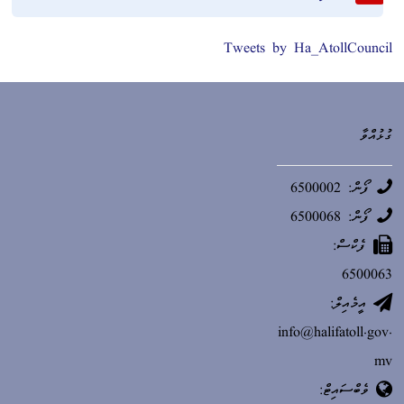
Tweets by Ha_AtollCouncil
ގުޅުއްވާ
ފޯން: 6500002
ފޯން: 6500068
ފެކްސް:
6500063
އީމެއިލް:
info@halifatoll.gov.
mv
ވެބްސައިޓް: