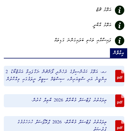
އަތޮޅު ޗާޓް
އަތޮޅު އާބާދީ
ފައިސާއާއި ތަކެތި ބަލައިގަންނަ ގަޑިތައް
އިޢުލާން
ހއ. އަތޮޅު ކައުންސިލްގެ ރެހެންދި ލޯންޗުން ނަގާފައިވާ އައުޓްބޯޑު 2
އިންޖީނު އަދި ސްޓިއަރިންގ ސިސްޓަމް ސިޓީލާ ނީލަމުގައި ވިއްކާލުން
ތިލައުތުރު ފުޓްސަލް މުބާރާތް 2026 ބާޠިލް ކުރުން.
ތިލައުތުރު ފުޓްސަލް މުބާރާތް- 2026 ޕްރޮޕޯސަލް ހުށަހެޅުމުގެ
ފުރުޞަތު