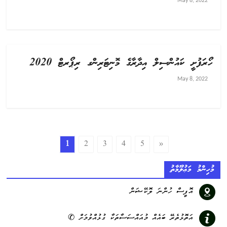
May 8, 2022
ހޯރަފުށީ ކައުންސިލް އިދާރާގެ މޮނިޓަރިންގ ރިޕޯރޓް 2020
May 8, 2022
1
2
3
4
5
»
މުހިންމު މަޢުލޫމާތު
އޮފީސް ހުންނަ ލޮކޭޝަން
އަތޮޅުތެރޭ ބައެއް މުއައްސަސާތަކާ ގުޅުއްވުމަށް ✆