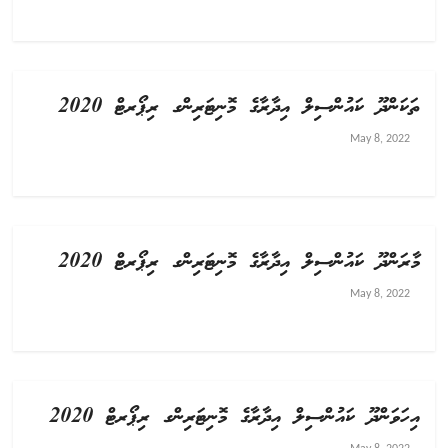
ތަކަންދޫ ކައުންސިލް އިދާރާގެ މޮނިޓަރިންގ ރިޕޯރޓް 2020
May 8, 2022
މާރަންދޫ ކައުންސިލް އިދާރާގެ މޮނިޓަރިންގ ރިޕޯރޓް 2020
May 8, 2022
އިހަވަންދޫ ކައުންސިލް އިދާރާގެ މޮނިޓަރިންގ ރިޕޯރޓް 2020