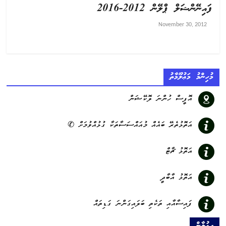
ފައިނޭންޝަލް ޕްލޭން 2012-2016
November 30, 2012
މުހިންމު މަޢުލޫމާތު
އޮފީސް ހުންނަ ލޮކޭޝަން
އަތޮޅުތެރޭ ބައެއް މުއައްސަސާތަކާ ގުޅުއްވުމަށް ✆
އަތޮޅު ޗާޓް
އަތޮޅު އާބާދީ
ފައިސާއާއި ތަކެތި ބަލައިގަންނަ ގަޑިތައް
އިޢުލާން