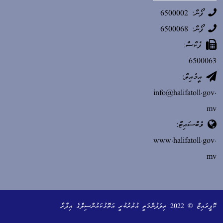
ފޯން: 6500002
ފޯން: 6500068
ފެކްސް:
6500063
އީމެއިލް:
info@halifatoll.gov.
mv
ވެބްސައިޓް:
www.halifatoll.gov.
mv
ކޮޕީރައިޓް © 2022 ތިލަދުންމަތީ އުތުރުބުރީ އަތޮޅުކައުންސިލްގެ އިދާރާ