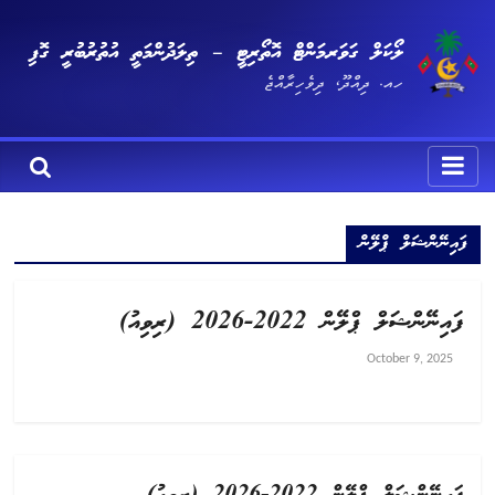
ލޯކަލް ގަވަރމަންޓް އޮތޯރިޓީ – ތިލަދުންމަތީ އުތުރުބުރީ ގޮފި
ހއ. ދިއްދޫ، ދިވެހިރާއްޖެ
ފައިނޭންޝަލް ޕްލޭން
ފައިނޭންޝަލް ޕްލޭން 2022-2026 (ރިވިއު)
October 9, 2025