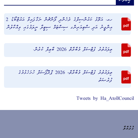
ހއ. އަތޮޅު ކައުންސިލްގެ ރެހެންދި ލޯންޗުން ނަގާފައިވާ އައުޓްބޯޑު 2
އިންޖީނު އަދި ސްޓިއަރިންގ ސިސްޓަމް ސިޓީލާ ނީލަމުގައި ވިއްކާލުން
ތިލައުތުރު ފުޓްސަލް މުބާރާތް 2026 ބާޠިލް ކުރުން.
ތިލައުތުރު ފުޓްސަލް މުބާރާތް- 2026 ޕްރޮޕޯސަލް ހުށަހެޅުމުގެ
ފުރުޞަތު
Tweets by Ha_AtollCouncil
ގުޅުއްވާ