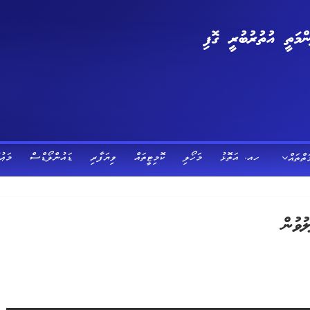
މަތީ އުތުރުބުރީ ގޮފި
ހއ. އަތޮޅު
މަހޯލި
ކޮމިޓީތައް
ވިޔަފާރި
ޑައުންލޯޑްސް
މަޢު
ަތްތައް