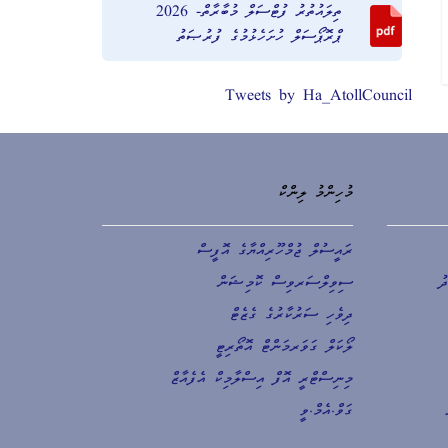
ތިލައުތުރު ފުޓްސަލް މުބާރާތް- 2026
ޕްރޮޕޯސަލް ހުށަހެޅުމުގެ ފުރުޞަތު
Tweets by Ha_AtollCouncil
މުހިންމު ލިންކް
ރައީސުލް ޖުމްހޫރިއްޔާގެ އޮފީސް
ު
ސިވިލްސަރވިސް ކޮމިޝަން
ދިވެހި ސަރުކާރުގެ ގެޒެޓް
ލޯކަލް ގަވަރމަންޓް އޮތޯރިޓީ
މިނިސްޓްރީ އޮފް އިސްލާމިކް އެފެއާޒް
ގަވް.އެމް.ވީ