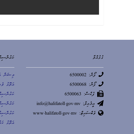
ގުޅުއްވާ
ކައުންސިލް
ފޯން: 6500002
މިޝަން އަ
ފޯން: 6500068
އަތޮޅު ވެރ
ފެކްސް: 6500063
ކައުންސިލް
އީމެއިލް: info@halifatoll.gov.mv
ކައުންސިލ
ވެބްސައިޓް: www.halifatoll.gov.mv
ކައުންސިލު
އަތޮޅު ކަ