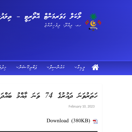
ލޯކަލް ގަވަރމަންޓް އޮތޯރިޓީ – ތިލަދުން
ހއ. ދިއްދޫ، ދިވެހިރާއްޖެ
މީޑިއާ
ކައުންސިލް
ޕަބްލިކޭޝަން
ޚިދުމ
ހަތަރުވަނަ ދައުރުގެ 74 ވަނަ ޢާއްމު ބައްދަލުވުން
February 10, 2023
Download (380KB)