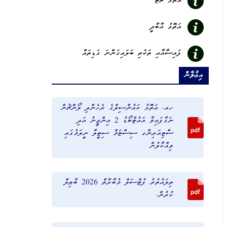
އަތޮޅު ޗާޓް
އަތޮޅު އާބާދީ
ފައިސާއާއި ތަކެތި ބަލައިގަންނަ ގަޑިތައް
އިޢުލާން
ހއ. އަތޮޅު ކައުންސިލްގެ ރެހެންދި ލޯންޗުން
ނަގާފައިވާ އައުޓްބޯޑު 2 އިންޖީނު އަދި
ސްޓިއަރިންގ ސިސްޓަމް ސިޓީލާ ނީލަމުގައި
ވިއްކާލުން
ތިލައުތުރު ފުޓްސަލް މުބާރާތް 2026 ބާޠިލް
ކުރުން.