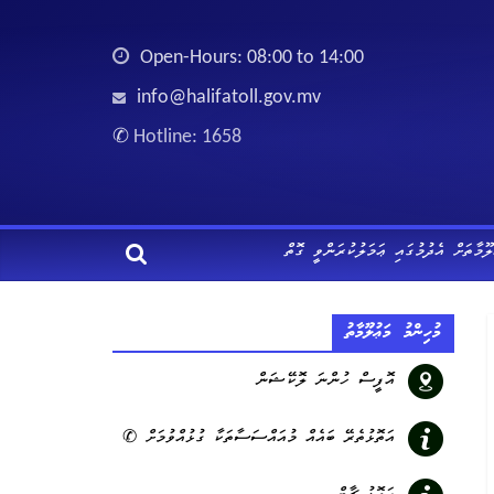
Open-Hours: 08:00 to 14:00
info@halifatoll.gov.mv
✆
Hotline: 1658
ލޫމާތަށް އެދުމުގައި ޢަމަލުކުރަންވީ ގޮތް
މުހިންމު މަޢުލޫމާތު
އޮފީސް ހުންނަ ލޮކޭޝަން
އަތޮޅުތެރޭ ބައެއް މުއައްސަސާތަކާ ގުޅުއްވުމަށް ✆