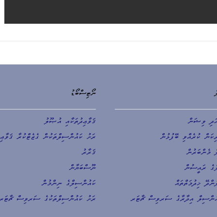
ނޯޓިސްބޯޑު
ދި ވިޝަން
ޤަވާޢިދުތަކާއި އުޞޫލު
ިކަން ކުރެއްވި ބޭފުޅުން
ރަށު ކައުންސިލްތަކުން ގެޒެޓްކުރާ ޤަވާޢިދ
 މެންބަރުން
ޤަރާރު
ްގެ ރައީސުން
ނޫސްބަޔާން
ންދޭ ޚިދުމަތްތައް
ކައުންސިލްގެ ނިންމުން
އުންސިލް އިދާރާގެ ސަރވިސް ޗާޓަރ
ރަށު ކައުންސިލްތަކުގެ ސަރވިސް ޗާޓަރ