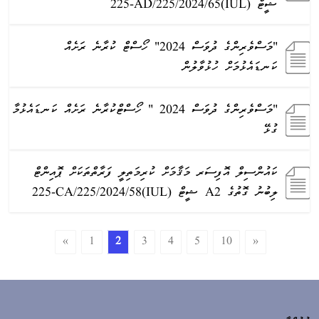
ޝީޓް (IUL)225-AD/225/2024/65
"މަސްވެރިންގެ ދުވަސް 2024" ހޯސްޓް ކުރާނެ ރަށެއް
ކަނޑައެޅުމަށް ހުޅުވާލުން
"މަސްވެރިންގެ ދުވަސް 2024 " ހޯސްޓްކުރާނެ ރަށެއް ކަނޑައެޅުމާ
ގުޅޭ
ކައުންސިލް އޮފިސަރ މަޤާމަށް ކުރިމަތިލީ ފަރާތްތަކަށް ޕޮއިންޓް
ލިބުނު ގޮތުގެ A2 ޝީޓް (IUL)225-CA/225/2024/58
«
1
2
3
4
5
10
»