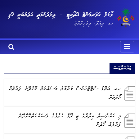
ލޯކަލް ގަވަރމަންޓް އޮތޯރިޓީ – ތިލަދުންމަތީ އުތުރުބުރީ ގޮފި
ހއ. ދިއްދޫ، ދިވެހިރާއްޖެ
ޑައުންލޯޑްސް
ހއ. އަތޮޅު ސްޓޭޓްހައުސް މަރާމާތު މަސައްކަތް ކޮށްދޭނެ ފަރާތެއް
ހޯދުމަށް
މި ކައުންސިލް އިދާރާގެ ޓީ ރޫމް ހެދުމުގެ މަސައްކަތްކޮށްދޭނެ
ފަރާތެއް ހޯދުން