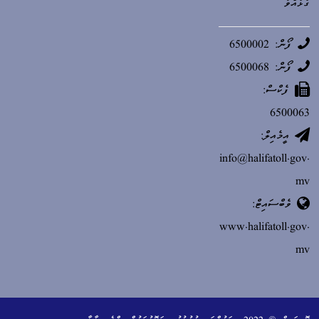
ގުޅުއްވާ
ފޯން: 6500002
ފޯން: 6500068
ފެކްސް:
6500063
އީމެއިލް:
info@halifatoll.gov.
mv
ވެބްސައިޓް:
www.halifatoll.gov.
mv