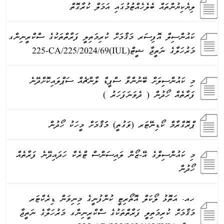
ލިޔެކިޔުންތައް ބެލެހެއްޓުމުގައި އަމަލް ކުރާގޮތް
ކައުންސިލް އޮފިސަރ މަޤާމަށް ކުރިމަތިލީ ފަރާތްތަކުގެ ސްކްރީނިންގ
މަރުހަލާގެ ނަތީޖާ ޝީޓް(IUL)225-CA/225/2024/69
މި ކައުންސިލަށް ބޭނުންވާ ސްޕީޑް ލާންޗެއް ސަޕްލައިކޮށްދޭނެ
ފަރާތެއް ހޯދުން ( ދެވަނަފަހަރު )
ޕްރޮގްރާމް ކޯޑިނޭޓަރ (ވަގުތީ) މަަޤާމަށް މީހަކު ހޯދުން
މި ކައުންސިލްގެ އޭ-ޒޯން ލައިސަންސް ޓްރެކް ހަދައިދޭނެ ފަރާތެއް
ހޯދުން
ހއ. އަތޮޅު ލޯކަލް އޮތޯރިޓީ ކުންފުނީގެ މިނިވަން ޑިރެކްޓަރ
މަޤާމަށް ކުރިމަތިލީ ފަރާތްތަކުގެ ސްކްރީނިންގ މަރުހަލާގެ ނަތީޖާ