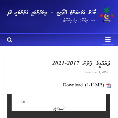
ލޯކަލް ގަވަރމަންޓް އޮތޯރިޓީ – ތިލަދުންމަތީ އުތުރުބުރީ ގޮފި
ހއ. ދިއްދޫ، ދިވެހިރާއްޖެ
ތަރައްޤީގެ ޕްލޭން 2017-2021
December 1, 2016
Download (1.11MB)