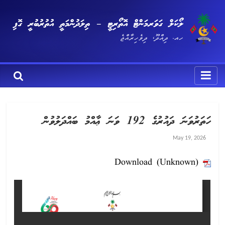
ލޯކަލް ގަވަރމަންޓް އޮތޯރިޓީ – ތިލަދުންމަތީ އުތުރުބުރީ ގޮފި
ހއ. ދިއްދޫ، ދިވެހިރާއްޖެ
ހަތަރުވަނަ ދައުރުގެ 192 ވަނަ ޢާއްމު ބައްދަލުވުން
May 19, 2026
Download (Unknown)