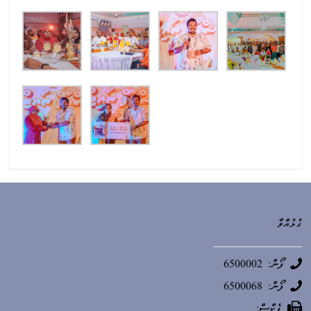
ގުޅުއްވާ
ފޯން: 6500002
ފޯން: 6500068
ފެކްސް: