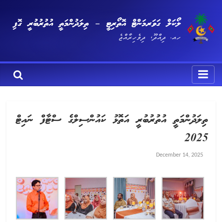
ލޯކަލް ގަވަރމަންޓް އޮތޯރިޓީ – ތިލަދުންމަތީ އުތުރުބުރީ ގޮފި
ހއ. ދިއްދޫ، ދިވެހިރާއްޖެ
ތިލަދުންމަތީ އުތުރުބުރީ އަތޮޅު ކައުންސިލްގެ ސްޓާފް ނައިޓް
2025
December 14, 2025